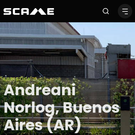
Andreani Norlog, Buenos Ai
LOGISTICA
Andreani
Norlog, Buenos
Aires (AR)