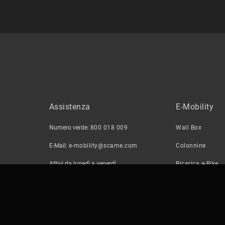
Assistenza
E-Mobility
Numero verde:
800 018 009
Wall Box
E-Mail:
e-mobility@scame.com
Colonnine
Attivi da lunedì a venerdì
Ricarica e-Bike
08:30 - 12:30 e 14:00 - 18:00
Wizard Auto