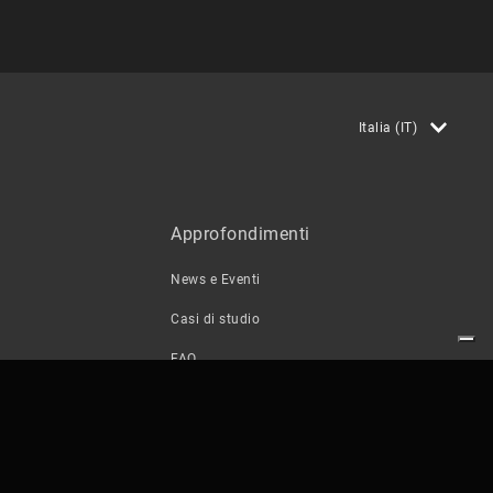
Italia (IT)
Approfondimenti
News e Eventi
Casi di studio
FAQ
Contatti