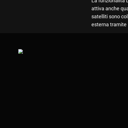
La funzionalità
attiva anche qua
satelliti sono c
esterna tramit