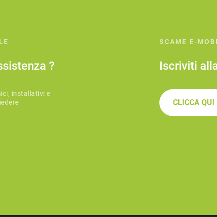
LE
SCAME E-MOB
ssistenza ?
Iscriviti al
ci, installativi e
CLICCA QUI
iedere