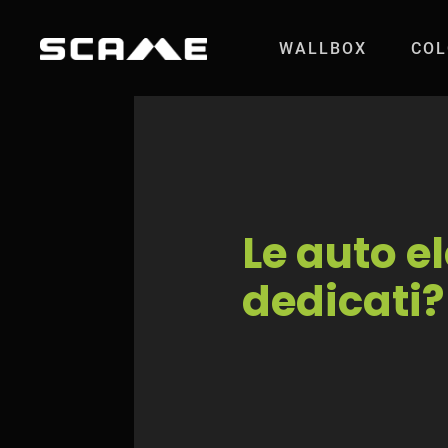
Salta al contenuto
WALLBOX
COL
Le auto elettrich
Le auto e
dedicati?