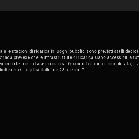
LE AUTO ELETTRICHE HANNO PARCHEGGI DEDICATI?
lle stazioni di ricarica in luoghi pubblici sono previsti stalli dedica
 strada prevede che le infrastrutture di ricarica siano accessibili a tutt
eicoli elettrici in fase di ricarica. Quando la carica è completata, il
mite non si applica dalle ore 23 alle ore 7.