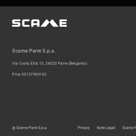
Scame Parre S.p.a.
Via Costa Erta 15, 24020 Parre (Bergamo)
P.Iva 00137900163
@ Scame Parre S.p.a.
Privacy
Note Legali
Scame P