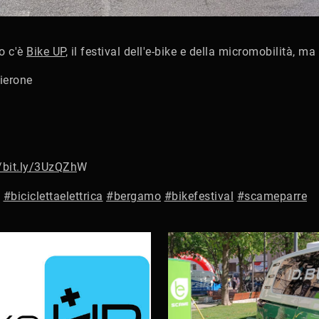
o c'è
Bike UP
, il festival dell'e-bike e della micromobilità, ma
ierone
/bit.ly/3UzQZh
W
#biciclettaelettrica
#bergamo
#bikefestival
#scameparre