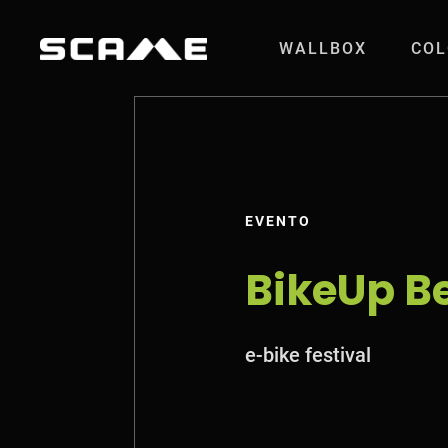
Salta al contenuto
WALLBOX
COL
BikeUp Bergamo 
EVENTO
BikeUp B
e-bike festival