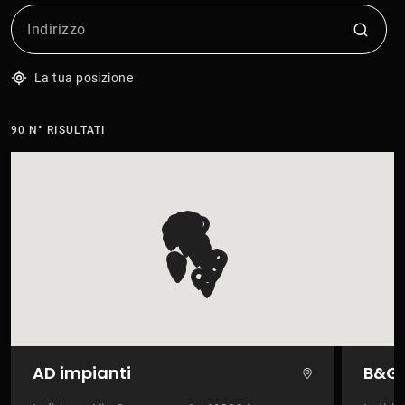
La tua posizione
90
N° RISULTATI
AD impianti
B&G E
VEDI SULLA MAPPA
V