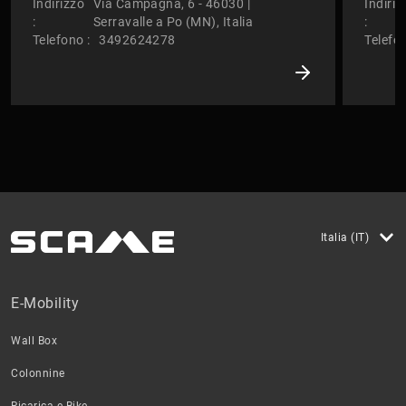
Indirizzo
Via Campagna, 6 - 46030 |
Indiriz
:
Serravalle a Po (MN), Italia
:
Telefono :
3492624278
Telefon
Italia (IT)
E-Mobility
Wall Box
Colonnine