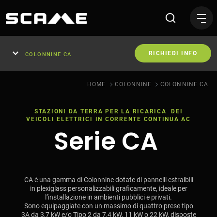
Colonnine CA personalizzabi
RICHIEDI INFO
COLONNINE CA
HOME
COLONNINE
COLONNINE CA
STAZIONI DA TERRA PER LA RICARICA DEI
VEICOLI ELETTRICI IN CORRENTE CONTINUA AC
Serie CA
CA è una gamma di Colonnine dotate di pannelli estraibili
in plexiglass personalizzabili graficamente, ideale per
l’installazione in ambienti pubblici e privati.
Sono equipaggiate con un massimo di quattro prese tipo
3A da 3,7 kW e/o Tipo 2 da 7,4 kW, 11 kW o 22 kW, disposte