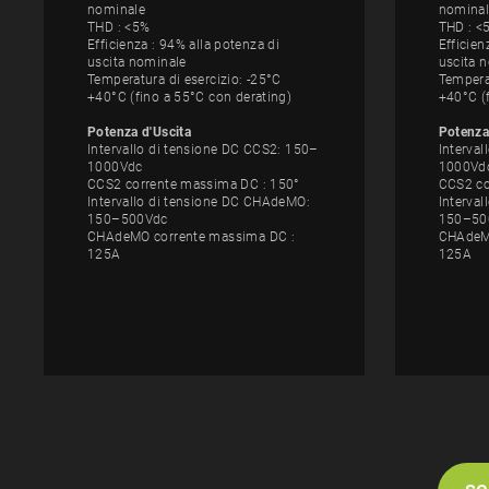
nominale
nominal
THD : <5%
THD : <
Efficienza : 94% alla potenza di
Efficien
uscita nominale
uscita 
Temperatura di esercizio: -25°C
Temperat
+40°C (fino a 55°C con derating)
+40°C (
Potenza d'Uscita
Potenza
Intervallo di tensione DC CCS2: 150–
Interva
1000Vdc
1000Vd
CCS2 corrente massima DC : 150°
CCS2 co
Intervallo di tensione DC CHAdeMO:
Interva
150–500Vdc
150–50
CHAdeMO corrente massima DC :
CHAdeMO
125A
125A