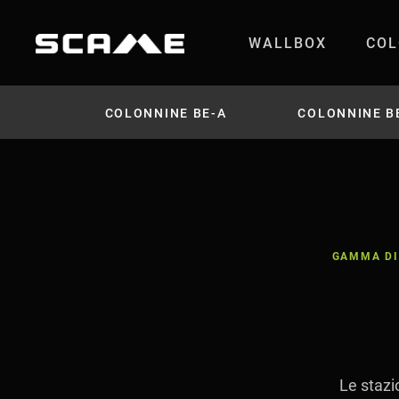
Salta al contenuto
WALLBOX
COL
Colonnine BE-M per 
COLONNINE BE-A
COLONNINE B
GAMMA DI 
Le stazi