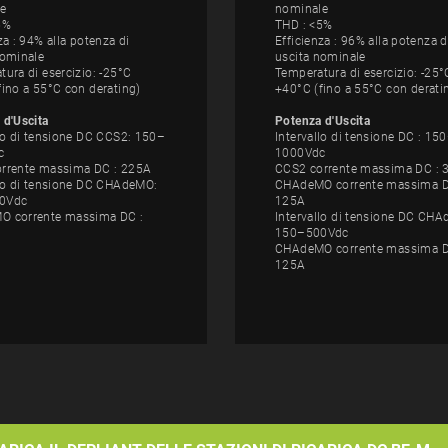
e
nominale
5%
THD : <5%
za : 94% alla potenza di
Efficienza : 96% alla potenza d
nominale
uscita nominale
ura di esercizio: -25°C
Temperatura di esercizio: -25°
fino a 55°C con derating)
+40°C (fino a 55°C con derati
 d'Uscita
Potenza d'Uscita
llo di tensione DC CCS2: 150–
Intervallo di tensione DC : 15
c
1000Vdc
rrente massima DC : 225A
CCS2 corrente massima DC : 
llo di tensione DC CHAdeMO:
CHAdeMO corrente massima D
0Vdc
125A
 corrente massima DC :
Intervallo di tensione DC CH
150–500Vdc
CHAdeMO corrente massima D
125A