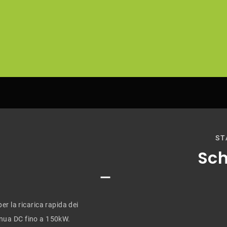
ST
Sch
r la ricarica rapida dei
ntinua DC fino a 150kW.