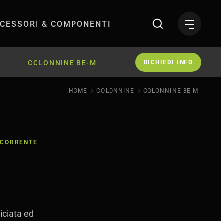
CESSORI & COMPONENTI
dei veicoli elettri
COLONNINE BE-M
RICHIEDI INFO
HOME
COLONNINE
COLONNINE BE-M
N CORRENTE
iciata ed