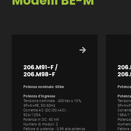
Modelli BE-M
3
206.M91-F /
206.
206.M98-F
206
Potenza nominale: 60kw
Potenza
Potenza d'Ingresso
Potenza
Tensione nominale : 400Vac ± 10%,
Tension
3P+N+PE, 50/60Hz
3P+N+P
Corrente AC (DC/DC+AC) :
Corrent
92A/125A
138A/1
Potenza in DC: 60 kW
Potenza
Numero di moduli: 2
Numero 
Fattore di potenza : 0,99 alla potenza
Fattore 