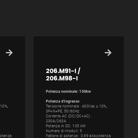
206.M91-I /
206.M98-I
Potenza nominale: 150kw
Potenza d'Ingresso
 10%,
Tensione nominale : 400Vac ± 10%,
3P+N+PE, 50/60Hz
Corrente AC (DC/DC+AC) :
230A/263A
Potenza in DC: 105 kW
Numero di moduli: 5
potenza
Fattore di potenza : 0,99 alla potenza