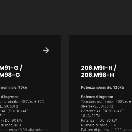
M91-G /
206.M91-H /
.M98-G
206.M98-H
 nominale: 90kw
Potenza nominale: 120kW
 d'Ingresso
Potenza d'Ingresso
e nominale : 400Vac ± 10%,
Tensione nominale : 400Vac ±
E, 50/60Hz
3P+N+PE, 50/60Hz
e AC (DC/DC+AC) :
Corrente AC (DC/DC+AC) :
71°
184A/217A
 in DC: 90 kW
Potenza in DC: 90 kW
di moduli: 3
Numero di moduli: 4
di potenza : 0,99 alla potenza
Fattore di potenza : 0,99 alla 