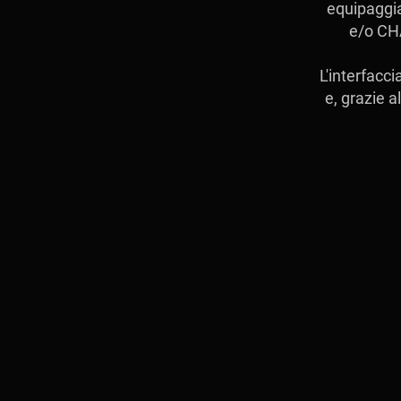
equipaggia
e/o CHA
L'interfacc
e, grazie 