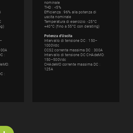
nominale
THD : <5%
i
Efficienza : 96% alla potenza di
uscita nominale
C
Temperatura di esercizio: -25°C
ng)
+40°C (fino a 55°C con derating)
Potenza d'Uscita
0–
Intervallo di tensione DC : 150–
1000Vdc
300A
CCS2 corrente massima DC : 300A
C :
Intervallo di tensione DC CHAdeMO:
150–500Vdc
AdeMO:
CHAdeMO corrente massima DC :
125A
C :