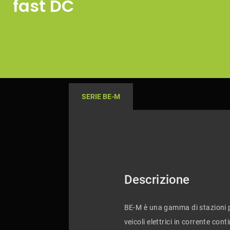
fast DC
SERIE BE-M
Descrizione
BE-M è una gamma di stazioni pe
veicoli elettrici in corrente co