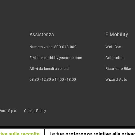
Assistenza
E-Mobility
Numero verde:
800 018 009
Wall Box
E-Mail:
e-mobility@scame.com
Colonnine
Attivi da lunedì a venerdì
Ricarica e-Bike
08:30 - 12:30 e 14:00 - 18:00
Wizard Auto
arre S.p.a.
Cookie Policy
iva sulla raccolta
Le tue preferenze relative alla priva