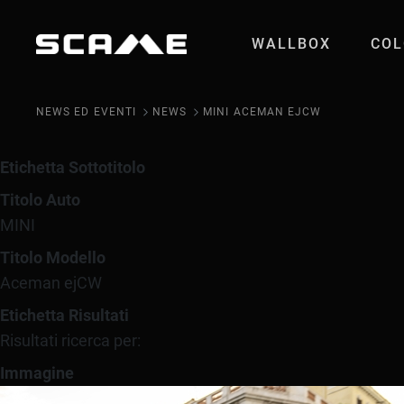
Salta al contenuto
WALLBOX
COL
MINI Aceman ejC
NEWS ED EVENTI
NEWS
MINI ACEMAN EJCW
Etichetta Sottotitolo
Titolo Auto
MINI
Titolo Modello
Aceman ejCW
Etichetta Risultati
Risultati ricerca per:
Immagine