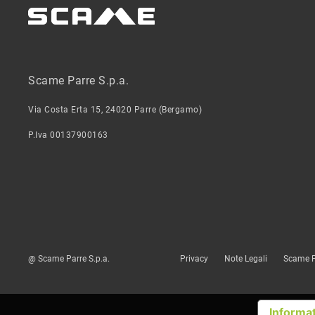
Scame Parre S.p.a.
Via Costa Erta 15, 24020 Parre (Bergamo)
P.Iva 00137900163
@ Scame Parre S.p.a.
Privacy
Note Legali
Scame P
Informat