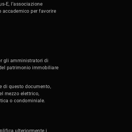
us-E, l’associazione
do accademico per favorire
 gli amministratori di
 del patrimonio immobiliare
ne di questo documento,
el mezzo elettrico,
stica o condominiale.
plifica ulteriormente i