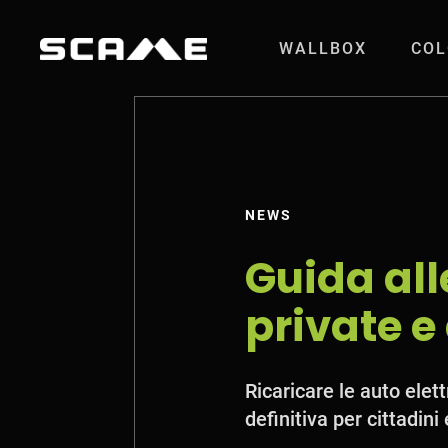
Salta al contenuto
WALLBOX
COL
Guida alle ricaric
NEWS
Guida all
private e
Ricaricare le auto elett
definitiva per cittadin