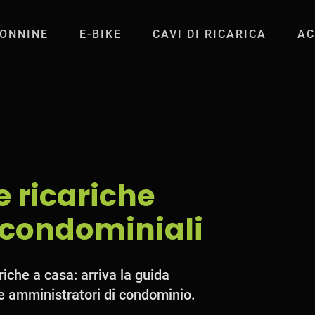
ONNINE
E-BIKE
CAVI DI RICARICA
AC
he private e condo
e ricariche
 condominiali
riche a casa: arriva la guida
i e amministratori di condominio.