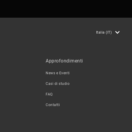
Italia (IT)
Approfondimenti
News e Eventi
Casi di studio
FAQ
Contatti