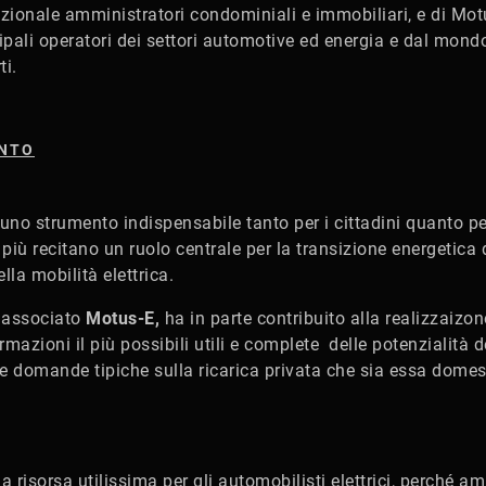
zionale amministratori condominiali e immobiliari, e di Mot
ncipali operatori dei settori automotive ed energia e dal mon
ti.
ENTO
o strumento indispensabile tanto per i cittadini quanto per
iù recitano un ruolo centrale per la transizione energetica
lla mobilità elettrica.
associato
Motus-E,
ha in parte contribuito alla realizzaizo
rmazioni il più possibili utili e complete delle potenzialità d
e domande tipiche sulla ricarica privata che sia essa dome
 risorsa utilissima per gli automobilisti elettrici, perché am