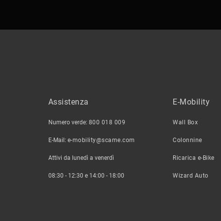
Assistenza
E-Mobility
Numero verde:
800 018 009
Wall Box
E-Mail:
e-mobility@scame.com
Colonnine
Attivi da lunedì a venerdì
Ricarica e-Bike
08:30 - 12:30 e 14:00 - 18:00
Wizard Auto