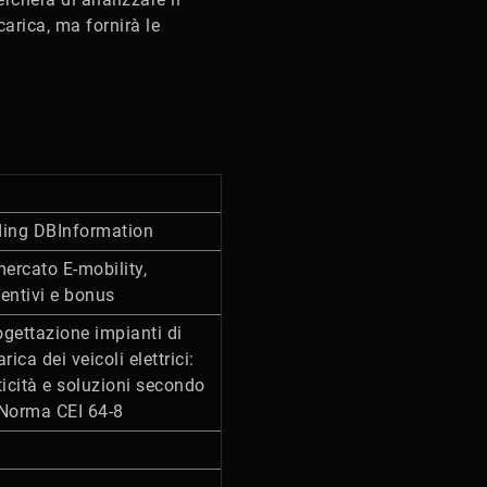
carica, ma fornirà le
lding DBInformation
mercato E-mobility,
centivi e bonus
ogettazione impianti di
arica dei veicoli elettrici:
ticità e soluzioni secondo
 Norma CEI 64-8