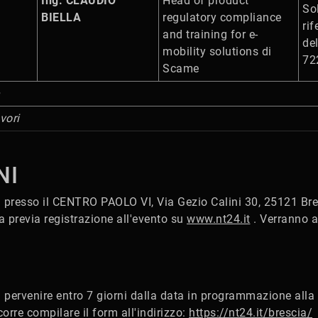
Ing. CLAUDIO
Head of product
Sol
BIELLA
regulatory compliance
rif
and training for e-
de
mobility solutions di
72
Scame
vori
NI
à presso il CENTRO PAOLO VI, Via Gezio Calini 30, 25121 Bre
a previa registrazione all'evento su
www.nt24.it
. Verranno a
rà pervenire entro 7 giorni dalla data in programmazione all
orre compilare il form all'indirizzo:
https://nt24.it/brescia/