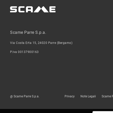
Scame Parre S.p.a.
Via Costa Erta 15, 24020 Parre (Bergamo)
P.Iva 00137900163
@ Scame Parre S.p.a.
Privacy
Note Legali
Scame P