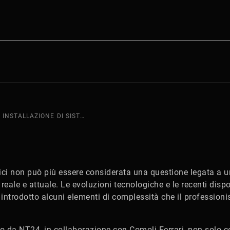
PROGETTAZIONE E INSTALLAZIONE DI SISTEMI DI RICARICA DEI VEICOLI ELETTRICI
ttrici non può più essere considerata una questione legata a 
reale e attuale. Le evoluzioni tecnologiche e le recenti dispo
ntrodotto alcuni elementi di complessità che il professionis
o da NT24, in collaborazione con Comoli Ferrari, non solo ce