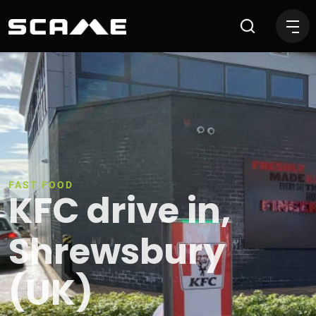
KFC drive in, Shrewsbury (
FAST FOOD
KFC drive in,
Shrewsbury
(UK)