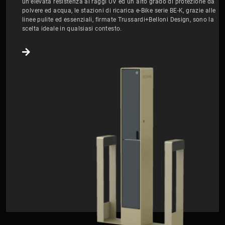
un’elevata resistenza ai raggi UV ed un alto grado di protezione da
polvere ed acqua, le stazioni di ricarica e-Bike serie BE-K, grazie alle
linee pulite ed essenziali, firmate Trussardi+Belloni Design, sono la
scelta ideale in qualsiasi contesto.