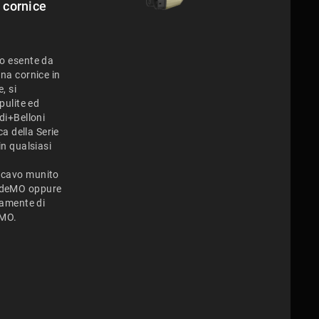
 cornice
ro esente da
una cornice in
, si
pulite ed
di+Belloni
ca della Serie
in qualsiasi
 cavo munito
AdeMO oppure
vamente di
eMO.