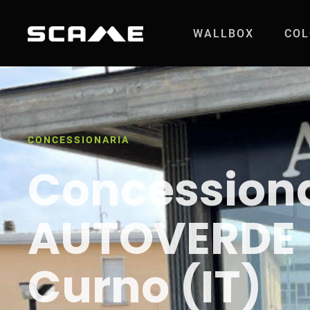
Salta al contenuto
WALLBOX
COL
Concessionaria A
CONCESSIONARIA
Concession
AUTOVERDE
Curno (IT)