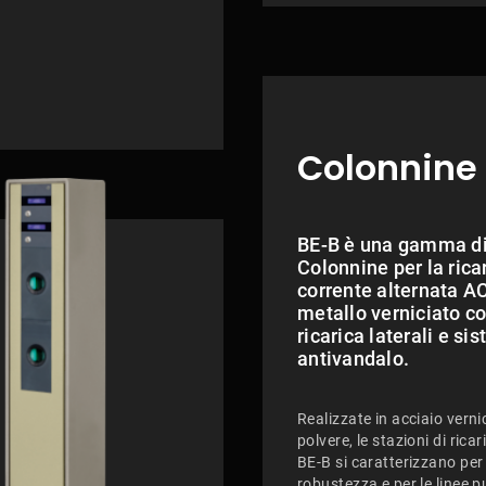
Colonnine
BE-B è una gamma d
Colonnine per la ricar
corrente alternata AC
metallo verniciato co
ricarica laterali e si
antivandalo.
Realizzate in acciaio verni
polvere, le stazioni di ricar
BE-B si caratterizzano per 
robustezza e per le linee pu