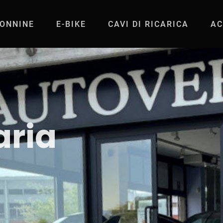
ONNINE
E-BIKE
CAVI DI RICARICA
AC
UTOVERDE Curno (I
aria