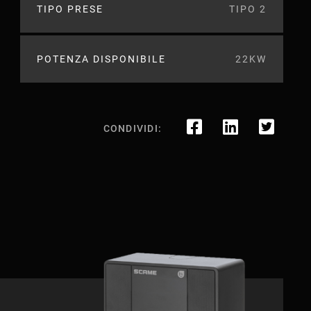
TIPO PRESE
TIPO 2
POTENZA DISPONIBILE
22KW
CONDIVIDI: