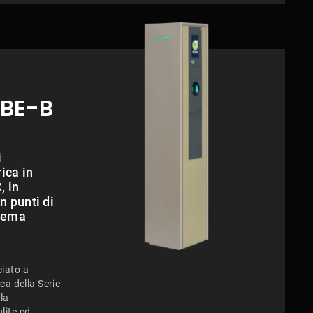
 BE-B
i
ica in
, in
n punti di
stema
ciato a
ica della Serie
la
lite ed