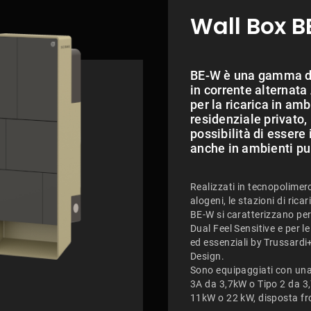
Wall Box 
BE-W è una gamma d
in corrente alternata
per la ricarica in am
residenziale privato
possibilità di essere 
anche in ambienti pu
Realizzati in tecnopolimer
alogeni, le stazioni di ricar
BE-W si caratterizzano per 
Dual Feel Sensitive e per le
ed essenziali by Trussardi
Design.
Sono equipaggiati con una
3A da 3,7kW o Tipo 2 da 3
11kW o 22 kW, disposta fr