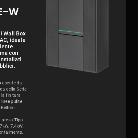
BE-W
i Wall Box
 AC, ideale
biente
, ma con
installati
bblici.
o esente da
ica della Serie
la finitura
 linee pulite
+Belloni
 presa Tipo
,7kW, 7,4kW,
ontalmente.