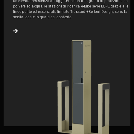
un’elevata resistenza ai raggi UV ed un alto grado di protezione da
polvere ed acqua, le stazioni di ricarica e-Bike serie BE-K, grazie alle
linee pulite ed essenziali, firmate Trussardi+Belloni Design, sono la
scelta ideale in qualsiasi contesto.