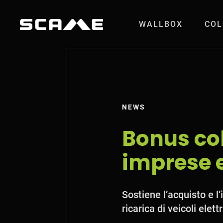
Salta al contenuto
WALLBOX
COL
Bonus colonnine p
NEWS
Bonus co
imprese e
Sostiene l’acquisto e l’
ricarica di veicoli elettr