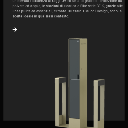
un’elevata resistenza ai raggi UV ed un alto grado di protezione da
polvere ed acqua, le stazioni di ricarica e-Bike serie BE-K, grazie alle
linee pulite ed essenziali, firmate Trussardi+Belloni Design, sono la
scelta ideale in qualsiasi contesto.