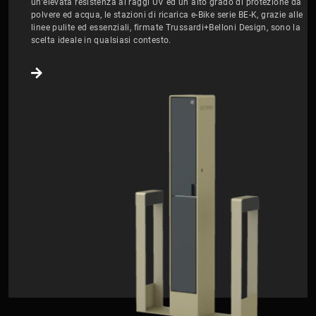
un’elevata resistenza ai raggi UV ed un alto grado di protezione da
polvere ed acqua, le stazioni di ricarica e-Bike serie BE-K, grazie alle
linee pulite ed essenziali, firmate Trussardi+Belloni Design, sono la
scelta ideale in qualsiasi contesto.