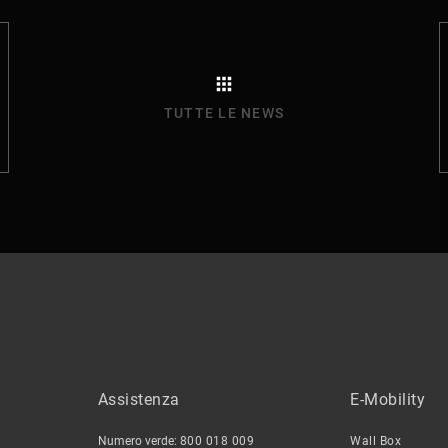
TUTTE LE NEWS
Assistenza
E-Mobility
Numero verde:
800 018 009
Wall Box