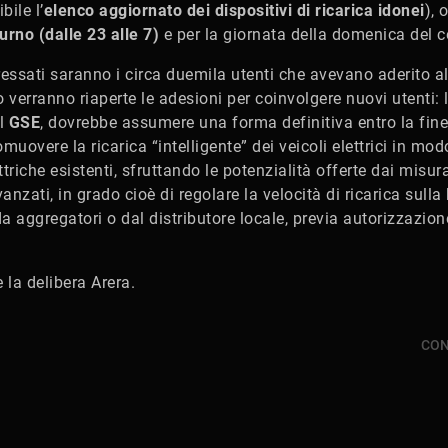
bile l’
elenco aggiornato dei dispositivi di ricarica idonei
), 
rno (dalle 23 alle 7)
e per la giornata della domenica del 
ressati saranno i circa duemila utenti che avevano aderito al
o verranno riaperte le adesioni per coinvolgere nuovi utenti: 
il
GSE
, dovrebbe assumere una forma definitiva entro la fine
uovere la ricarica “intelligente” dei veicoli elettrici in mo
ettriche esistenti, sfruttando le potenzialità offerte dai misura
avanzati, in grado cioè di regolare la velocità di ricarica sull
a aggregatori o dal distributore locale, previa autorizzazione
 la delibera Arera.
CON