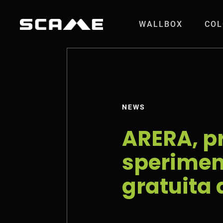
Salta al contenuto
WALLBOX
COL
ARERA, prorogata 
NEWS
ARERA, p
sperimen
gratuita 