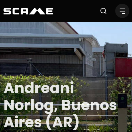
Andreani Norlog, Buenos Ai
LOGISTICA
Andreani
Norlog, Buenos
Aires (AR)