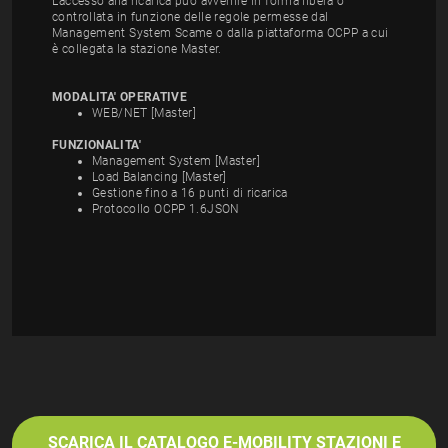
L'accesso alla ricarica può avvenire in forma libera o
controllata in funzione delle regole permesse dal
Management System Scame o dalla piattaforma OCPP a cui
è collegata la stazione Master.
MODALITA' OPERATIVE
WEB/NET [Master]
FUNZIONALITA'
Management System [Master]
Load Balancing [Master]
Gestione fino a 16 punti di ricarica
Protocollo OCPP 1.6JSON
SCARICA IL CATALOGO E-MOBILITY STAZIONI E